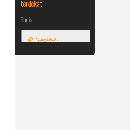
terdekat
Social
@katapangbatualam