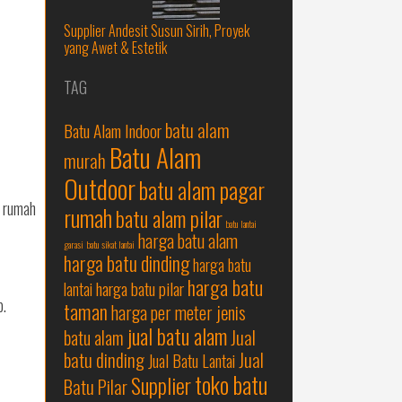
Supplier Andesit Susun Sirih, Proyek
yang Awet & Estetik
TAG
batu alam
Batu Alam Indoor
Batu Alam
murah
Outdoor
batu alam pagar
r rumah
rumah
batu alam pilar
batu lantai
harga batu alam
garasi
batu sikat lantai
harga batu dinding
harga batu
harga batu
harga batu pilar
lantai
p.
taman
harga per meter
jenis
jual batu alam
Jual
batu alam
batu dinding
Jual
Jual Batu Lantai
toko batu
Supplier
Batu Pilar