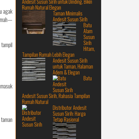
Andesit Susun Sirih untuk Dinding, Bikin
Rumah Natural Elegan
ru agak
Taman Minimalis
Andesit Susun Sirih
 rumah—
Batu
Alam
Susun
Sirih
 tampil
Hitam,
Tampilan Rumah Lebih Elegan
Andesit Susun Sirih
untuk Taman, Halaman
Adem & Elegan
Batu
i masuk
Andesit Susun Sirih, Rahasia Tampilan
Rumah Natural
Distributor Andesit
Susun Sirih: Harga
u taman
Tetap Rasional