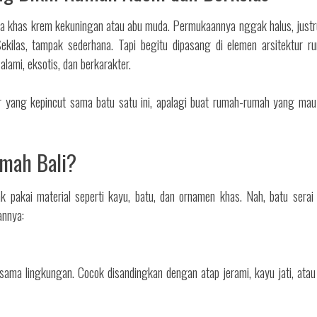
rna khas krem kekuningan atau abu muda. Permukaannya nggak halus, just
 Sekilas, tampak sederhana. Tapi begitu dipasang di elemen arsitektur
alami, eksotis, dan berkarakter.
or yang kepincut sama batu satu ini, apalagi buat rumah-rumah yang mau
umah Bali?
k pakai material seperti kayu, batu, dan ornamen khas. Nah, batu sera
annya:
sama lingkungan. Cocok disandingkan dengan atap jerami, kayu jati, ata