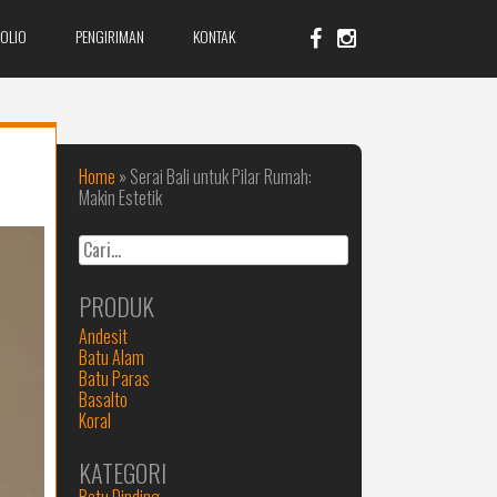
OLIO
PENGIRIMAN
KONTAK
Home
»
Serai Bali untuk Pilar Rumah:
Makin Estetik
Cari
PRODUK
Andesit
Batu Alam
Batu Paras
Basalto
Koral
KATEGORI
Batu Dinding