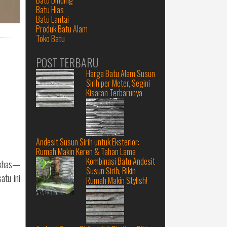
Batu Hias
Batu Lantai
Produk Batu Alam
Toko Batu
POST TERBARU
Harga Batu Alam Susun
Sirih per Meter, Segini
Kisaran Terbarunya
Andesit Susun Sirih untuk Eksterior:
Rumah Makin Keren & Tahan Lama
Kombinasi Batu Andesit
g khas—
Susun Sirih, Bikin
atu ini
Rumah Makin Stylish!