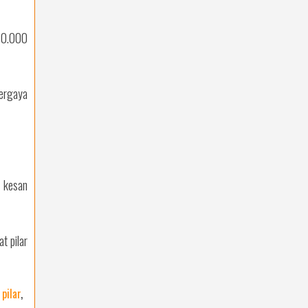
p70.000
ergaya
a kesan
t pilar
pilar
,